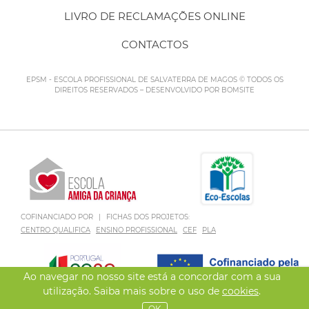
LIVRO DE RECLAMAÇÕES ONLINE
CONTACTOS
EPSM - ESCOLA PROFISSIONAL DE SALVATERRA DE MAGOS © TODOS OS
DIREITOS RESERVADOS – DESENVOLVIDO POR
BOMSITE
COFINANCIADO POR
|
FICHAS DOS PROJETOS:
CENTRO QUALIFICA
ENSINO PROFISSIONAL
CEF
PLA
Ao navegar no nosso site está a concordar com a sua
utilização. Saiba mais sobre o uso de
cookies
.
OK