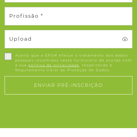
Profissão *
Upload
Aceito que a EPSM efetue o tratamento dos dados
pessoais recolhidos neste formulário de acordo com
a sua
política de privacidade
, respeitando o
Regulamento Geral de Proteção de Dados.
ENVIAR PRÉ-INSCRIÇÃO