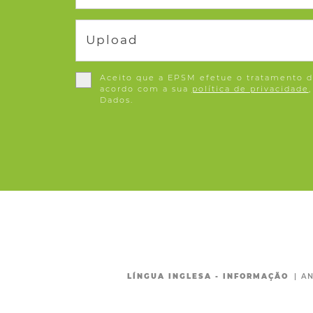
Upload
Aceito que a EPSM efetue o tratamento d
acordo com a sua
política de privacidade
Dados.
LÍNGUA INGLESA - INFORMAÇÃO
|
AN