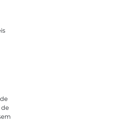
is
ade
s de
 sem