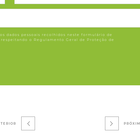
os dados pessoais recolhidos neste formulário de
, respeitando o Regulamento Geral de Proteção de
TERIOR
PRÓXI