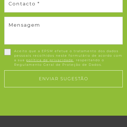
Contacto *
Mensagem
Aceito que a EPSM efetue o tratamento dos dados
pessoais recolhidos neste formulário de acordo com
a sua
política de privacidade
, respeitando o
Regulamento Geral de Proteção de Dados.
ENVIAR SUGESTÃO