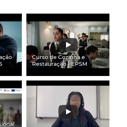
ação
Curso de Cozinha e
6
Restauração - EPSM
ional