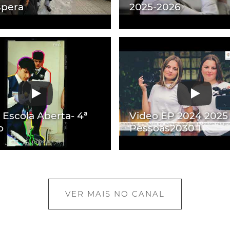
spera
2025-2026
Escola Aberta- 4ª
Video EP 2024 2025
o
Pessoas2030 1
VER MAIS NO CANAL