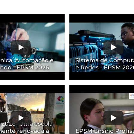
ónica, Automação e
Sistema de Comput
ndo - EPSM 2026
e Redes - EPSM 202
2026- Uma escola
mente renovada à
EPSM Ensino Profiss