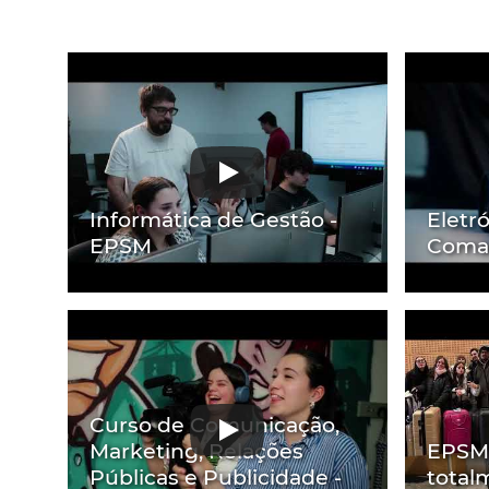
Informática de Gestão -
Eletr
EPSM
Coma
Curso de Comunicação,
Marketing, Relações
EPSM 
Públicas e Publicidade -
total