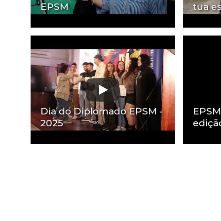
EPSM
tua e
Dia do Diplomado EPSM -
EPSM 
2025
ediçã