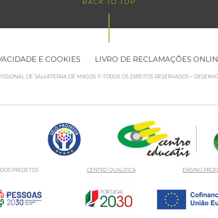
BACK TO TOP
IVACIDADE E COOKIES
LIVRO DE RECLAMAÇÕES ONLI
FISSIONAL DE SALVATERRA DE MAGOS © TODOS OS DIREITOS RESERVADOS – DESENV
 DOS PROJETOS:
CENTRO QUALIFICA
ENSINO PROF