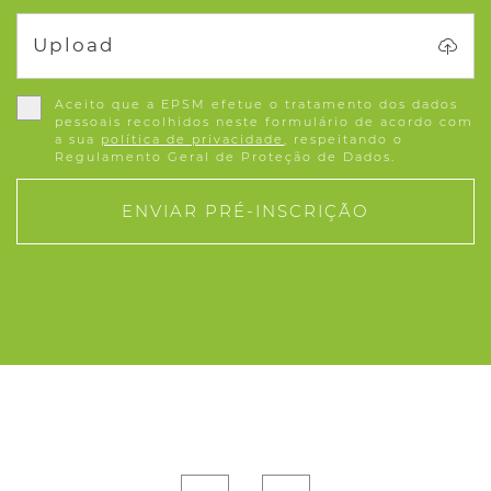
Upload
Aceito que a EPSM efetue o tratamento dos dados
pessoais recolhidos neste formulário de acordo com
a sua
política de privacidade
, respeitando o
Regulamento Geral de Proteção de Dados.
ENVIAR PRÉ-INSCRIÇÃO