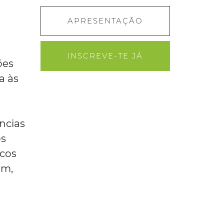
APRESENTAÇÃO
INSCREVE-TE JÁ
ões
a às
ncias
os
icos
im,