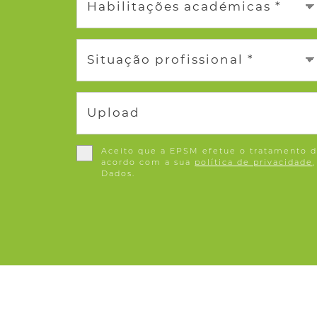
Habilitações académicas *
Situação profissional *
Upload
Aceito que a EPSM efetue o tratamento d
acordo com a sua
política de privacidade
Dados.