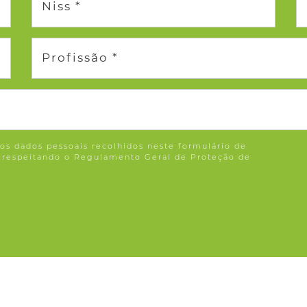
Niss *
Profissão *
os dados pessoais recolhidos neste formulário de
, respeitando o Regulamento Geral de Proteção de