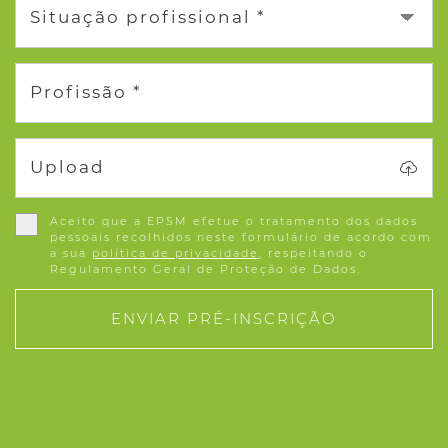
Situação profissional *
Profissão *
Upload
Aceito que a EPSM efetue o tratamento dos dados
pessoais recolhidos neste formulário de acordo com
a sua
política de privacidade
, respeitando o
Regulamento Geral de Proteção de Dados.
ENVIAR PRÉ-INSCRIÇÃO