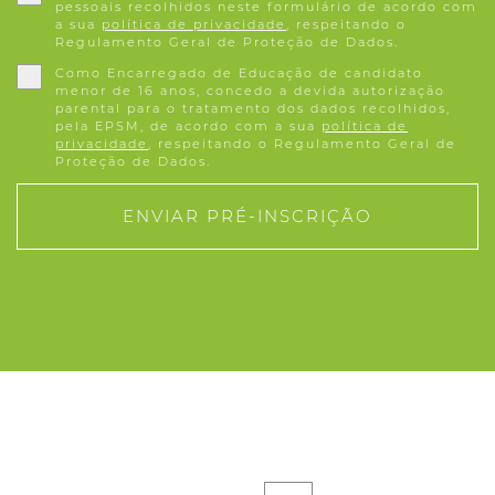
pessoais recolhidos neste formulário de acordo com
a sua
política de privacidade
, respeitando o
Regulamento Geral de Proteção de Dados.
Como Encarregado de Educação de candidato
menor de 16 anos, concedo a devida autorização
parental para o tratamento dos dados recolhidos,
pela EPSM, de acordo com a sua
política de
privacidade
, respeitando o Regulamento Geral de
Proteção de Dados.
ENVIAR PRÉ-INSCRIÇÃO