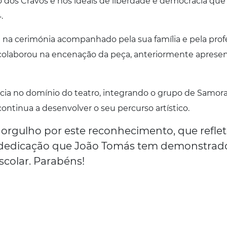
o dos Cravos e nos ideais de liberdade e democracia que
.
na cerimónia acompanhado pela sua família e pela prof
e colaborou na encenação da peça, anteriormente aprese
cia no domínio do teatro, integrando o grupo de Samor
continua a desenvolver o seu percurso artístico.
orgulho por este reconhecimento, que reflet
 dedicação que João Tomás tem demonstrad
scolar. Parabéns!