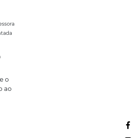
essora
ntada
a
e o
o ao