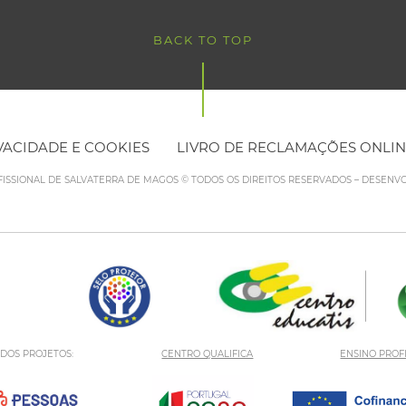
BACK TO TOP
IVACIDADE E COOKIES
LIVRO DE RECLAMAÇÕES ONLI
FISSIONAL DE SALVATERRA DE MAGOS © TODOS OS DIREITOS RESERVADOS – DESENV
 DOS PROJETOS:
CENTRO QUALIFICA
ENSINO PROF