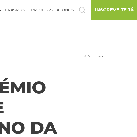
INSCREVE-TE JÁ
A
ERASMUS+
PROJETOS
ALUNOS
< VOLTAR
ÉMIO
E
NO DA