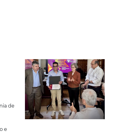
nia de
o e