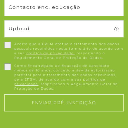
Contacto enc. educação
Upload
Aceito que a EPSM efetue o tratamento dos dados
pessoais recolhidos neste formulário de acordo com
a sua
política de privacidade
, respeitando o
Regulamento Geral de Proteção de Dados.
Como Encarregado de Educação de candidato
menor de 16 anos, concedo a devida autorização
parental para o tratamento dos dados recolhidos,
pela EPSM, de acordo com a sua
política de
privacidade
, respeitando o Regulamento Geral de
Proteção de Dados.
ENVIAR PRÉ-INSCRIÇÃO