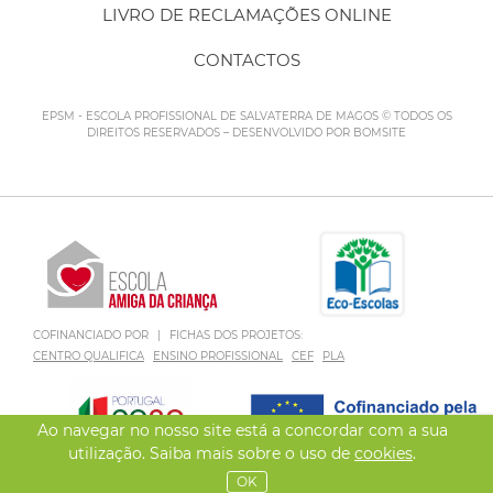
LIVRO DE RECLAMAÇÕES ONLINE
CONTACTOS
EPSM - ESCOLA PROFISSIONAL DE SALVATERRA DE MAGOS © TODOS OS
DIREITOS RESERVADOS – DESENVOLVIDO POR
BOMSITE
COFINANCIADO POR
|
FICHAS DOS PROJETOS:
CENTRO QUALIFICA
ENSINO PROFISSIONAL
CEF
PLA
Ao navegar no nosso site está a concordar com a sua
utilização. Saiba mais sobre o uso de
cookies
.
OK